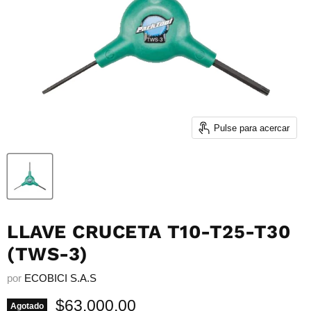
Pulse para acercar
LLAVE CRUCETA T10-T25-T30
(TWS-3)
por
ECOBICI S.A.S
Precio actual
$63.000,00
Agotado