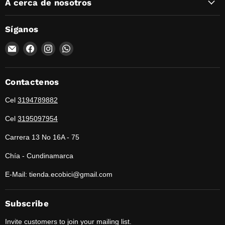
A cerca de nosotros
Síganos
Encuéntrenos
Encuéntrenos
Encuéntrenos
Encuéntrenos
en
en
en
en
Correo
Facebook
Instagram
WhatsApp
electrónico
Contactenos
Cel
3194789882
Cel
3195097954
Carrera 13 No 16A - 75
Chía - Cundinamarca
E-Mail: tienda.ecobici@gmail.com
Subscribe
Invite customers to join your mailing list.