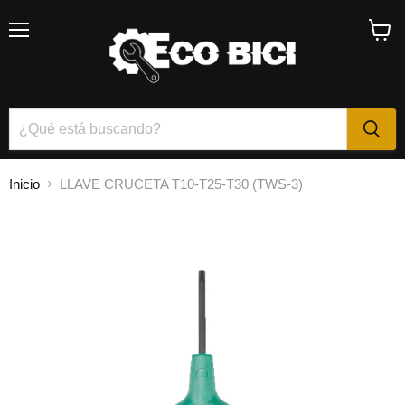
Menú
Ver
carrito
Inicio
LLAVE CRUCETA T10-T25-T30 (TWS-3)